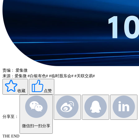
责编：
爱集微
来源：爱集微
#白银有色#
#临时股东会#
#关联交易#
收藏
点赞
分享至：
微信扫一扫分享
THE END