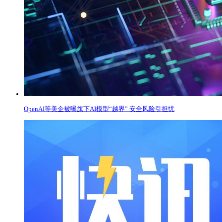
OpenAI等美企被曝旗下AI模型“越界” 安全风险引担忧