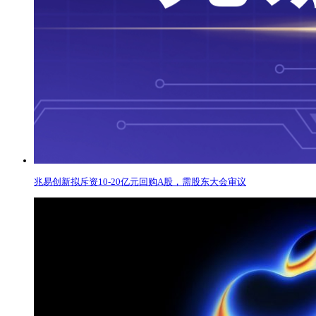
兆易创新拟斥资10-20亿元回购A股，需股东大会审议