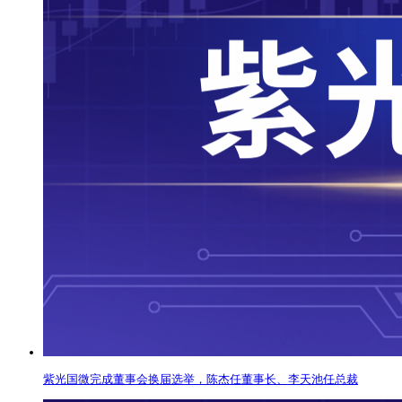
紫光国微完成董事会换届选举，陈杰任董事长、李天池任总裁