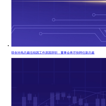
联创光电总裁伍锐因工作原因辞职，董事会将尽快聘任新总裁