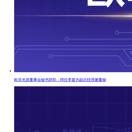
欧菲光原董事会秘书辞职，聘任李茵为副总经理兼董秘