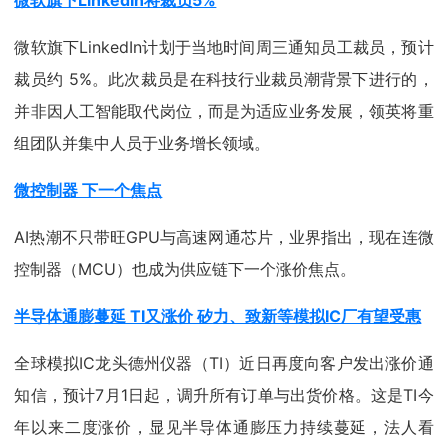
微软旗下LinkedIn将裁员5%
微软旗下LinkedIn计划于当地时间周三通知员工裁员，预计
裁员约 5%。此次裁员是在科技行业裁员潮背景下进行的，
并非因人工智能取代岗位，而是为适应业务发展，领英将重
组团队并集中人员于业务增长领域。
微控制器 下一个焦点
AI热潮不只带旺GPU与高速网通芯片，业界指出，现在连微
控制器（MCU）也成为供应链下一个涨价焦点。
半导体通膨蔓延 TI又涨价 矽力、致新等模拟IC厂有望受惠
全球模拟IC龙头德州仪器（TI）近日再度向客户发出涨价通
知信，预计7月1日起，调升所有订单与出货价格。这是TI今
年以来二度涨价，显见半导体通膨压力持续蔓延，法人看