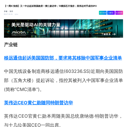
【一周IC快报】又一中企起诉美国政府！黄仁勋访华；TI模拟芯片涨价；英伟达对手成功IPO
作者：
孙乐
相关舆情
AI解读
生成海报
4w
05-17 21:15
产业链
移远通信起诉美国国防部，要求将其移除中国军事企业清单
中国无线设备制造商移远通信(603236.SS)近期向美国国防
部（五角大楼）提起诉讼，指控其被列入中国军事企业清单
(简称“CMC清单”)。
英伟达CEO黄仁勋随同特朗普访华
英伟达CEO官黄仁勋本周随美国总统唐纳德·特朗普访华，
与十几位美国CEO一同出席。