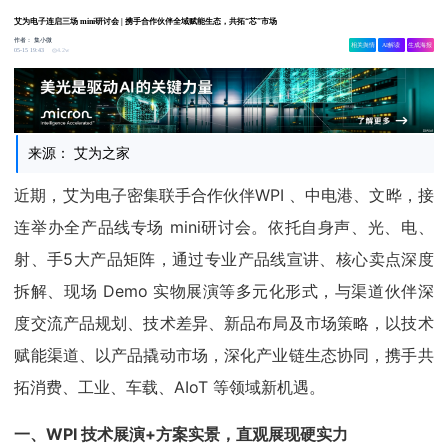
艾为电子连启三场 mini研讨会 | 携手合作伙伴全域赋能生态，共拓“芯”市场
作者：
集小微
相关舆情
AI解读
生成海报
4.2w
05-15 19:43
来源： 艾为之家
近期，艾为电子密集联手合作伙伴WPI 、中电港、文晔，接
连举办全产品线专场 mini研讨会。依托自身声、光、电、
射、手5大产品矩阵，通过专业产品线宣讲、核心卖点深度
拆解、现场 Demo 实物展演等多元化形式，与渠道伙伴深
度交流产品规划、技术差异、新品布局及市场策略，以技术
赋能渠道、以产品撬动市场，深化产业链生态协同，携手共
拓消费、工业、车载、AIoT 等领域新机遇。
一、WPI 技术展演+方案实景，直观展现硬实力