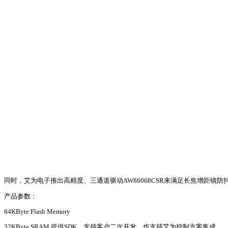
同时，艾为电子推出高精度、三通道驱动AW86068CSR来满足长焦增距镜防
产品参数：
64KByte Flash Memory
32KByte SRAM 提供SDK，支持客户二次开发，也支持艾为控制方案集成