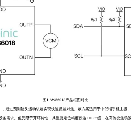
图1 AW86018产品框图对比
ntrol），通过预测镜头运动轨迹实现快速反差对焦。该方案适用于中低端手机主摄、端
备需求。但受限于开环特性，其重复定位精度仅达±10μm级，在高倍变焦场景易出现