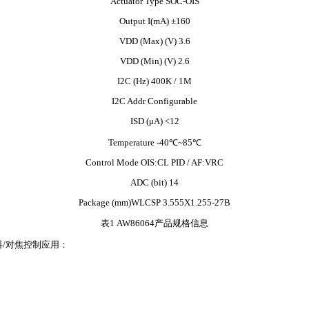
Actuator Type SOC-OIS
Output I(mA) ±160
VDD (Max) (V) 3.6
VDD (Min) (V) 2.6
I2C (Hz) 400K / 1M
I2C Addr Configurable
ISD (μA) <12
Temperature -40℃~85℃
Control Mode OIS:CL PID / AF:VRC
ADC (bit) 14
Package (mm)WLCSP 3.555X1.255-27B
表1 AW86064产品规格信息
抖/对焦控制应用：