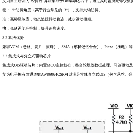
艾为自主研发的"经抖云"算法集成于OIS驱动芯片中，通过实时监测陀螺仪
稳：±5°防抖角度（高于行业常见的±3°），支持六轴防抖。
准：毫秒级响应，动态追踪抖动轨迹，减少运动模糊。
快：低延迟闭环控制，提升追焦速度。
3.2 算法优势
兼容VCM（悬丝、簧片、滚珠）、SMA（形状记忆合金）、Piezo（压电）等多
3.3 集成式与分立式驱动芯片
集成式OIS驱动芯片：内置MCU主控核心，整合陀螺仪数据处理、马达驱动及
艾为电子拥有两通道驱AW86064CSR可以满足常规直立式OIS（包含悬丝、