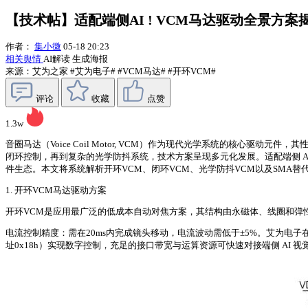
【技术帖】适配端侧AI ! VCM马达驱动全景方
作者：
集小微
05-18 20:23
相关舆情
AI解读
生成海报
来源：艾为之家
#艾为电子#
#VCM马达#
#开环VCM#
评论
收藏
点赞
1.3w
音圈马达（Voice Coil Motor, VCM）作为现代光学系统的核心
闭环控制，再到复杂的光学防抖系统，技术方案呈现多元化发展。适配端侧 
件生态。本文将系统解析开环VCM、闭环VCM、光学防抖VCM以及SMA
1. 开环VCM马达驱动方案
开环VCM是应用最广泛的低成本自动对焦方案，其结构由永磁体、线圈和弹
电流控制精度：需在20ms内完成镜头移动，电流波动需低于±5%。艾为电子在AW860
址0x18h）实现数字控制，充足的接口带宽与运算资源可快速对接端侧 AI 