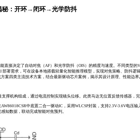
案揭秘：开环→闭环→光学防抖
驱动元件，其性能直接决定了自动对焦（AF）和光学防抖（OIS）的精度与速度。不
AI 部署需求，可在设备本地搭载轻量化智能推理模型，实现对焦策略、防抖逻
替代方案四类主流技术方案，结合最新驱动芯片案例，揭示其设计原理、性能边界
性支撑机构组成，通过电流控制实现镜头位移。此类马达无位置反馈传感器，
18CSR中底置二合一驱动IC，采用WLCSP封装，支持2.3V-3.6V电压输入，集成
视觉感知数据，联动完成智能对焦预判。