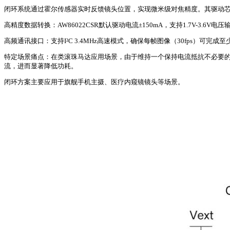
闭环系统通过霍尔传感器实时反馈镜头位置，实现微米级对焦精度。其驱动
高精度数据转换：AW86022CSR默认驱动电流±150mA，支持1.7V-3.6V电压
高频通讯接口：支持I²C 3.4MHz高速模式，确保每帧图像（30fps）可完成
特定场景痛点：在类滚珠马达应用场景，由于维持一个保持电流抵抗不必要的静
流，进而显著降低功耗。
闭环方案主要应用于旗舰手机主摄、医疗内窥镜镜头等场景。