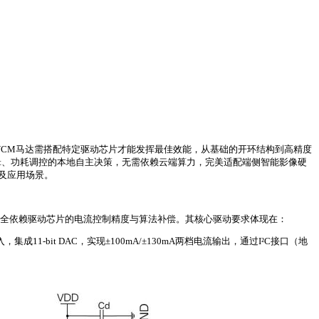
同类型的VCM马达需搭配特定驱动芯片才能发挥最佳效能，从基础的开环结构到高精度
辑、功耗调控的本地自主决策，无需依赖云端算力，完美适配端侧智能影像硬
及应用场景。
完全依赖驱动芯片的电流控制精度与算法补偿。其核心驱动要求体现在：
11-bit DAC，实现±100mA/±130mA两档电流输出，通过I²C接口（地