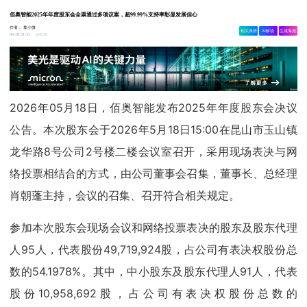
佰奥智能2025年年度股东会全票通过多项议案，超99.99%支持率彰显发展信心
作者：
集小微
相关舆情
AI解读
生成海报
4528
05-18 21:51
2026年05月18日，佰奥智能发布2025年年度股东会决议
公告。本次股东会于2026年5月18日15:00在昆山市玉山镇
龙华路8号公司2号楼二楼会议室召开，采用现场表决与网
络投票相结合的方式，由公司董事会召集，董事长、总经理
肖朝蓬主持，会议的召集、召开符合相关规定。
参加本次股东会现场会议和网络投票表决的股东及股东代理
人95人，代表股份49,719,924股，占公司有表决权股份总
数的54.1978%。其中，中小股东及股东代理人91人，代表
股份10,958,692股，占公司有表决权股份总数的