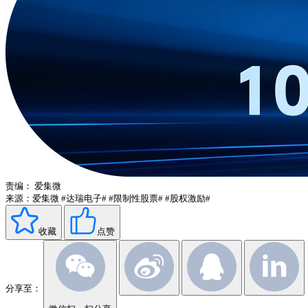
责编：
爱集微
来源：爱集微
#达瑞电子#
#限制性股票#
#股权激励#
收藏
点赞
分享至：