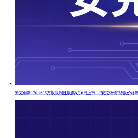
安克创新170.1605万股限制性股票8月6日上市，“安克转债”转股价格调至