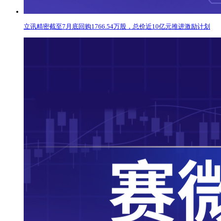
立讯精密截至7月底回购1766.54万股，总价近10亿元推进激励计划