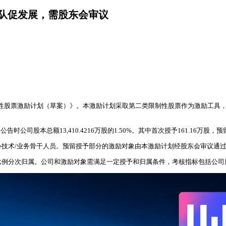
团队促发展，需股东会审议
年限制性股票激励计划（草案）》。本激励计划采取第二类限制性股票作为激励工
司股本总额13,410.4216万股的1.50%。其中首次授予161.16万股，预留4
心技术/业务骨干人员。预留授予部分的激励对象由本激励计划经股东会审议通过
比例分次归属。公司和激励对象需满足一定授予和归属条件，考核指标包括公司