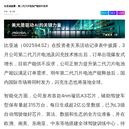
比亚迪披露：第二代刀片电池产能供不应求
作者：
集小微
相关舆情
AI解读
生成海报
1w
06-10 21:52
比亚迪（002594.SZ）在投资者关系活动记录表中披露，3
月公司第二代刀片电池及闪充技术推出后，订单出现爆发式
增长，目前产能供不应求，公司正努力提升第二代刀片电池
产能以满足订单需求。明年第二代刀片电池产能释放后，国
内国际市场将同时发力，闪充生态也将落地全球。
智能化方面，公司发布首款4nm璇玑A3芯片，辅助驾驶车
型保有量超315万台，每日生成超2亿公里数据，已为L3级
自动驾驶做好芯片、算法、数据和生态的全方位准备，并在
欧洲、南美、东南亚、中东等地搭建全球驾驶训练中心，待