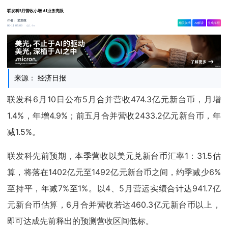
联发科5月营收小增 AI业务亮眼
作者：
爱集微
相关舆情
AI解读
生成海报
1.4w
06-11 07:09
来源： 经济日报
联发科6月10日公布5月合并营收474.3亿元新台币，月增
1.4%，年增4.9%；前五月合并营收2433.2亿元新台币，年
减1.5%。
联发科先前预期，本季营收以美元兑新台币汇率1：31.5估
算，将落在1402亿元至1492亿元新台币之间，约季减少6%
至持平，年减7%至1%。以4、5月营运实绩合计达941.7亿
元新台币估算，6月合并营收若达460.3亿元新台币以上，
即可达成先前释出的预测营收区间低标。