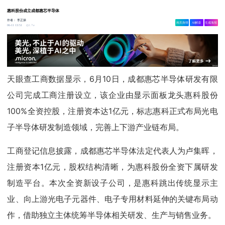
惠科股份成立成都惠芯半导体
作者：
李正操
相关舆情
AI解读
生成海报
1.7w
06-11 13:51
天眼查工商数据显示，6月10日，成都惠芯半导体研发有限
公司完成工商注册设立，该企业由显示面板龙头惠科股份
100%全资控股，注册资本达1亿元，标志惠科正式布局光电
子半导体研发制造领域，完善上下游产业链布局。
工商登记信息披露，成都惠芯半导体法定代表人为卢集晖，
注册资本1亿元，股权结构清晰，为惠科股份全资下属研发
制造平台。本次全资新设子公司，是惠科跳出传统显示主
业、向上游光电子元器件、电子专用材料延伸的关键布局动
作，借助独立主体统筹半导体相关研发、生产与销售业务。