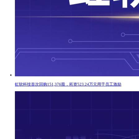
虹软科技首次回购151,376股，耗资523.24万元用于员工激励