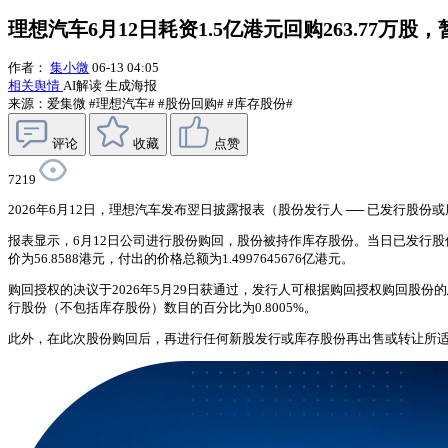
理想汽车6月12日耗资1.5亿港元回购263.77万股
作者：
集小微
06-13 04:05
相关舆情
AI解读
生成海报
来源：爱集微
#理想汽车#
#股份回购#
#库存股份#
评论
收藏
点赞
7219
2026年6月12日，理想汽车发布翌日披露报表（股份发行人 ── 已发行股
报表显示，6月12日公司进行股份购回，股份被持作库存股份。当日已发行股份（
价为56.8588港元，付出的价格总额为1.4997645676亿港元。
购回授权的决议于2026年5月29日获通过，发行人可根据购回授权购回股份的总
行股份（不包括库存股份）数目的百分比为0.8005%。
此外，在此次股份购回后，再进行任何新股发行或库存股份再出售或转让所适用的