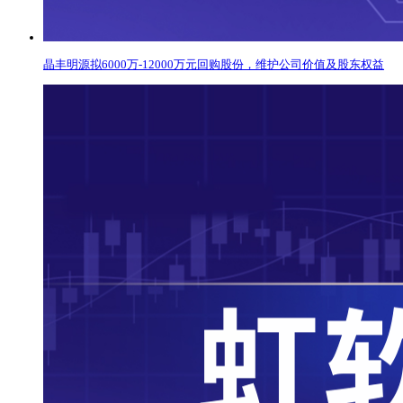
晶丰明源拟6000万-12000万元回购股份，维护公司价值及股东权益