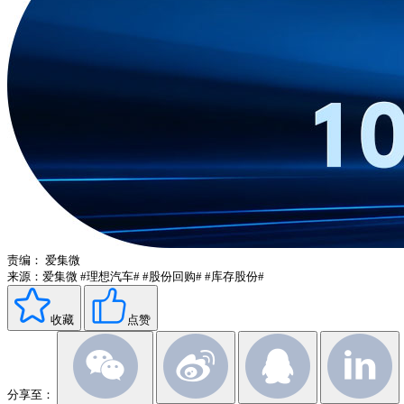
责编：
爱集微
来源：爱集微
#理想汽车#
#股份回购#
#库存股份#
收藏
点赞
分享至：