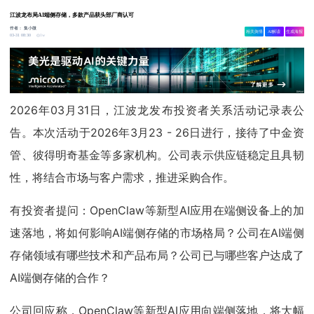
江波龙布局AI端侧存储，多款产品获头部厂商认可
作者：
集小微
相关舆情
AI解读
生成海报
1w
03-31 08:30
2026年03月31日，江波龙发布投资者关系活动记录表公
告。本次活动于2026年3月23 - 26日进行，接待了中金资
管、彼得明奇基金等多家机构。公司表示供应链稳定且具韧
性，将结合市场与客户需求，推进采购合作。
有投资者提问：OpenClaw等新型AI应用在端侧设备上的加
速落地，将如何影响AI端侧存储的市场格局？公司在AI端侧
存储领域有哪些技术和产品布局？公司已与哪些客户达成了
AI端侧存储的合作？
公司回应称，OpenClaw等新型AI应用向端侧落地，将大幅