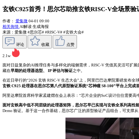
玄铁C925首秀！思尔芯助推玄铁RISC‑V全场景
作者：
爱集微
04-01 09:00
相关舆情
AI解读
生成海报
来源：爱集微
#思尔芯#
#RISC‑V#
#玄铁大会#
评论
收藏
点赞
2.1w
面对日益复杂的AI推理任务与多样化的端侧需求，RISC‑V 凭借其灵活可扩
藏在
早期的处理器选型、 IP 评估与验证
之中。
在近日举行的“2026 玄铁 RISC‑V 生态大会”上，阿里巴巴达摩院重磅发布全球最
玄铁 C925 处理器在思尔芯第八代原型验证系统“芯神瞳 S8‑100”平台上完
阿里达摩院首席科学家孟建熠在会上表示：“芯片企业的SoC设计往往需要高
面对玄铁高中低不同层级的处理器矩阵，思尔芯早已实现与玄铁全系列高性
Demo 验证。基于这一合作基础，思尔芯广泛的原型验证产品组合，可支撑从 I