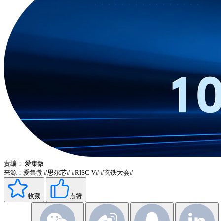
责编：
爱集微
来源：爱集微
#思尔芯#
#RISC‑V#
#玄铁大会#
收藏
点赞