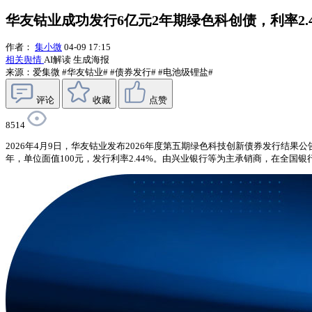
华友钴业成功发行6亿元2年期绿色科创债，利率2.4
作者：
集小微
04-09 17:15
相关舆情
AI解读
生成海报
来源：爱集微
#华友钴业#
#债券发行#
#电池级锂盐#
评论
收藏
点赞
8514
2026年4月9日，华友钴业发布2026年度第五期绿色科技创新债券发行结果
年，单位面值100元，发行利率2.44%。由兴业银行等为主承销商，在全