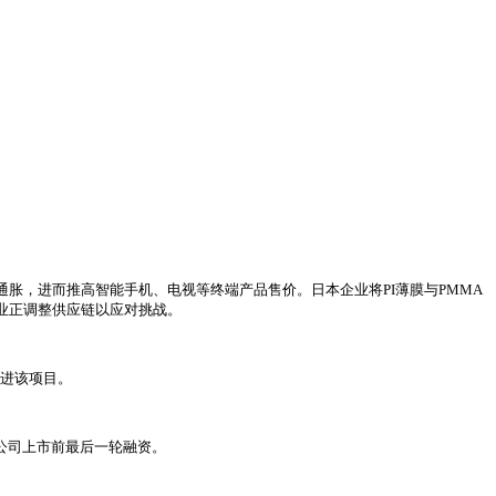
胀，进而推高智能手机、电视等终端产品售价。日本企业将PI薄膜与PMMA
，企业正调整供应链以应对挑战。
推进该项目。
计这是公司上市前最后一轮融资。