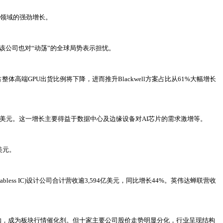
用领域的强劲增长。
，该公司也对“动荡”的全球局势表示担忧。
占整体高端GPU出货比例将下降，进而推升Blackwell方案占比从61%大幅增长
1510亿美元。这一增长主要得益于数据中心及边缘设备对AI芯片的需求激增等。
美元。
bless IC)设计公司合计营收逾3,594亿美元，同比增长44%。英伟达蝉联营收
动申购，成为板块行情催化剂。但十家主要公司股价走势明显分化，行业呈现结构