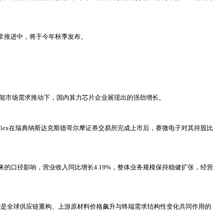
正常推进中，将于今年秋季发布。
智能市场需求推动下，国内算力芯片企业展现出的强劲增长。
，待瑞典Silex在瑞典纳斯达克斯德哥尔摩证券交易所完成上市后，赛微电子对其持股比
ic带来的口径影响，营业收入同比增长4.19%，整体业务规模保持稳健扩张，经营
潮是全球供应链重构、上游原材料价格飙升与终端需求结构性变化共同作用的