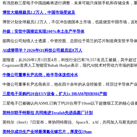
有消息称三星电子中国战略将进行调整，未来可能只保留手机和存储业务，
博世大规模裁员2.2万人，中国市场受波及
博世计划全球裁员2.2万人，不仅冲击德国本土市场，也延烧至中国市场，反
外媒：安世中国接近实现100%本土生产半导体
据两位公司知情人士透露，中资控股、总部位于荷兰的芯片制造商安世半导体（N
AI成替罪羊？2026年Q1科技公司裁员近8万人
据报道，从2026年1月1日至4月，科技行业已有78,557名员工被裁，其中
Cognizant首席人工智能官Babak Hodjat表示，现代AI技术对劳动力
中微公司董事长尹志尧，给半导体泼些冷水
中微公司董事长尹志尧表示，他在四十余年的从业经验里，经历过半导体产业
三星电子采购约20台EUV设备，扩大1c DRAM与HBM4产能
三星电子已被确认向ASML订购了约20台用于10nm以下超微细工艺的核心
英特尔联手特斯拉 共同推进Terafab先进晶圆厂计划
英特尔（Intel）7日宣布，将协同特斯拉、SpaceX、xAI，共同加入马斯克
英特尔成功生产全球最薄氮化镓芯片，厚度仅19μm