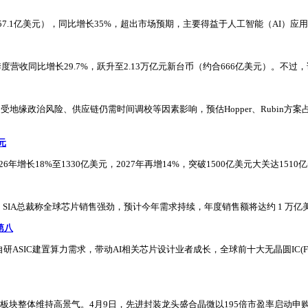
357.1亿美元），同比增长35%，超出市场预期，主要得益于人工智能（AI）应
营收同比增长29.7%，跃升至2.13万亿元新台币（约合666亿美元）。不过
化，受地缘政治风险、供应链仍需时间调校等因素影响，预估Hopper、Rubin方案
元
26年增长18%至1330亿美元，2027年再增14%，突破1500亿美元大关达
6%。SIA总裁称全球芯片销售强劲，预计今年需求持续，年度销售额将达约 1 万亿
第八
U、自研ASIC建置算力需求，带动AI相关芯片设计业者成长，全球前十大无晶圆IC(Fa
封测板块整体维持高景气。4月9日，先进封装龙头盛合晶微以195倍市盈率启