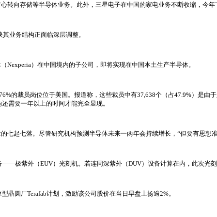
重心转向存储等半导体业务。此外，三星电子在中国的家电业务不断收缩，今年
映其业务结构正面临深层调整。
experia）在中国境内的子公司，即将实现在中国本土生产半导体。
超过76%的裁员岗位位于美国。报道称，这些裁员中有37,638个（占47.9%
市场的影响还需要一年以上的时间才能完全显现。
的七起七落。尽管研究机构预测半导体未来一两年会持续增长，“但要有思想
设备——极紫外（EUV）光刻机。若连同深紫外（DUV）设备计算在内，此次光
的巨型晶圆厂Terafab计划，激励该公司股价在当日早盘上扬逾2%。