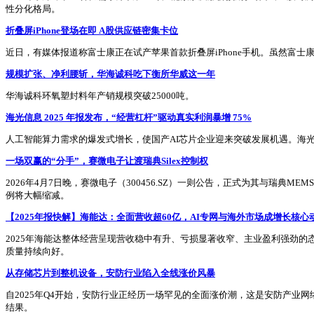
性分化格局。
折叠屏iPhone登场在即 A股供应链密集卡位
近日，有媒体报道称富士康正在试产苹果首款折叠屏iPhone手机。虽然富
规模扩张、净利腰斩，华海诚科吃下衡所华威这一年
华海诚科环氧塑封料年产销规模突破25000吨。
海光信息 2025 年报发布，“经营杠杆”驱动真实利润暴增 75%
人工智能算力需求的爆发式增长，使国产AI芯片企业迎来突破发展机遇。海
一场双赢的“分手”，赛微电子让渡瑞典Silex控制权
2026年4月7日晚，赛微电子（300456.SZ）一则公告，正式为其与瑞典MEM
例将大幅缩减。
【2025年报快解】海能达：全面营收超60亿，AI专网与海外市场成增长核心
2025年海能达整体经营呈现营收稳中有升、亏损显著收窄、主业盈利强劲的态势，
质量持续向好。
从存储芯片到整机设备，安防行业陷入全线涨价风暴
自2025年Q4开始，安防行业正经历一场罕见的全面涨价潮，这是安防产
结果。