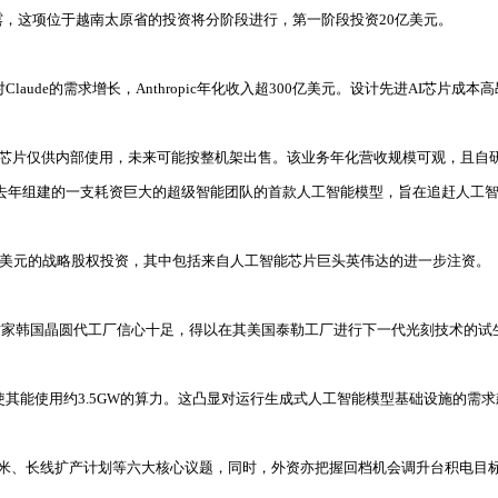
露，这项位于越南太原省的投资将分阶段进行，第一阶段投资20亿美元。
laude的需求增长，Anthropic年化收入超300亿美元。设计先进AI芯片成本
，目前芯片仅供内部使用，未来可能按整机架出售。该业务年化营收规模可观，且自
这是该公司去年组建的一支耗资巨大的超级智能团队的首款人工智能模型，旨在追赶人
.05亿美元的战略股权投资，其中包括来自人工智能芯片巨头英伟达的进一步注资。
这让这家韩国晶圆代工厂信心十足，得以在其美国泰勒工厂进行下一代光刻技术的试
，使其能使用约3.5GW的算力。这凸显对运行生成式人工智能模型基础设施的需
奈米、长线扩产计划等六大核心议题，同时，外资亦把握回档机会调升台积电目