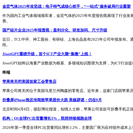
金宏气体2025年攻坚战：电子特气成核心抓手，“一站式”服务破局行业重塑
作为国内工业气体领域领军者，金宏气体的2025年年度报告既展现了行业
善。
国产硅片企业2025年报透视：盈利分化、研发加码、尺寸升级
近日，TCL中环、神工股份、有研硅、上海合晶发布2025年公司年报发布
段。
JiweiGPT重磅升级，首个ICT产业大脑“集微”上线！
JiweiGPT始终以海量产业数据为根基、多领域知识图谱为支撑，为ICT
终端
苹果将关闭美国首家工会零售店
苹果公司将关闭位于美国马里兰州陶森的零售店。近年来，这家门店因苹果
折叠屏iPhone推迟传闻致苹果股价大跌 美媒辟谣：仍在9月
北京时间4月8日，据彭博社报道，知情人士称，苹果公司首款可折叠手机正按
机构：Q1全球PC出货量增长3%，联想持续领跑全球
2026年第一季度全球PC出货量同比增长3.2%，主要因厂商为应对组件