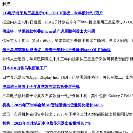
触控
LG电子将采购三星显示QD - OLED面板，今年预计约1万片
据业内人士4月9日透露，LG电子计划在今年下半年推出采用三星显示QD - 
供应链：苹果首款折叠iPhone试产进展顺利没出大问题
供应链人士周四（9日）表示，苹果首款折叠屏手机试产顺利，没出大问题，
传三星与苹果达成协议，未来三年独供折叠屏iPhone OLED面板
知情人士透露，苹果已同意在未来三年内独家从三星显示采购可折叠智能手机
日本JDI出售鸟取面板工厂
日本显示器公司Japan Display Inc.（JDI）已签署最终协议，将其鸟取
消息称三星将于今年夏季发布两款折叠屏手机
三星电子预计将于今夏发布多款新一代折叠屏手机，其中包括“Galaxy Z Fold8”和“G
机构：2025年下半年全球AR智能眼镜出货量同比增长148%
近日，市调机构在报告中指出，2025年下半年全球AR智能眼镜出货量同比增长148
机构：2025年全球笔记本电脑显示器出货量增长 7%
市调机构在报告中指出，2025年全球笔记本电脑显示器出货量同比增长7%，而