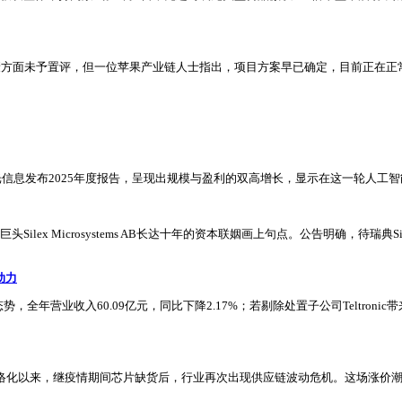
士康方面未予置评，但一位苹果产业链人士指出，项目方案早已确定，目前正在
光信息发布2025年度报告，呈现出规模与盈利的双高增长，显示在这一轮人工
S巨头Silex Microsystems AB长达十年的资本联姻画上句点。公告明确
动力
全年营业收入60.09亿元，同比下降2.17%；若剔除处置子公司Teltron
业网络化以来，继疫情期间芯片缺货后，行业再次出现供应链波动危机。这场涨价