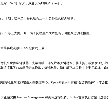
镓（GaN）芯片，厚度仅为19微米（μm）。
启该计划，退休员工将获最高三年工资补偿及额外福利。
触控IC厂等三大类厂商，为了反映生产成本提高，可能跟进调涨报价。
本季再度调涨DRAM报价约三成。
危机引发供应链动荡，光学薄膜、偏光片等关键材料价格上扬，或触发IT行业通
%。半导体行业清洁化学品及氦气供应趋紧，价格飙升。预计成本压力将于下半年显现
划在英格兰东北部建设大型数据中心。OpenAI表示只有在“合适的条件”下才会
轮融资由Atreides Management和英伟达等投资。SiFive首席执行官预