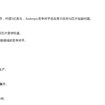
高昂，约需5亿美元，Anthropic竞争对手也在努力应对AI芯片短缺问题。
研芯片需求旺盛。
工智能领域的竞争对手。
生产。
求飙升。
标价。