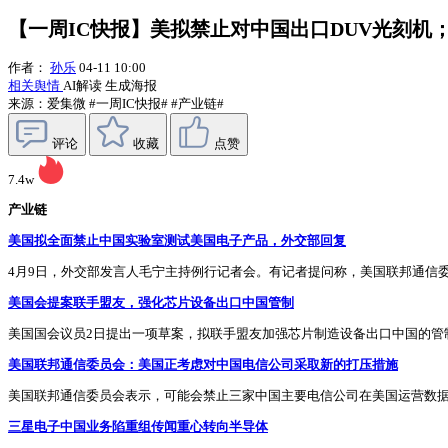
【一周IC快报】美拟禁止对中国出口DUV光刻
作者：
孙乐
04-11 10:00
相关舆情
AI解读
生成海报
来源：爱集微
#一周IC快报#
#产业链#
评论
收藏
点赞
7.4w
产业链
美国拟全面禁止中国实验室测试美国电子产品，外交部回复
4月9日，外交部发言人毛宁主持例行记者会。有记者提问称，美国联邦通信
美国会提案联手盟友，强化芯片设备出口中国管制
美国国会议员2日提出一项草案，拟联手盟友加强芯片制造设备出口中国的管
美国联邦通信委员会：美国正考虑对中国电信公司采取新的打压措施
美国联邦通信委员会表示，可能会禁止三家中国主要电信公司在美国运营数
三星电子中国业务陷重组传闻重心转向半导体