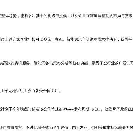
发展整体趋势，也折射出其中的机遇与挑战，以及企业在赛道调整期的布局与突
。通过上述几家企业年报可以窥见，在AI、新能源汽车等终端需求推动下，我国
行业提供高效的资讯服务、智能问答与策略分析等核心功能，赢得了全行业的广泛认
员工罕见地组织工会而备受全国关注。
计划于今年晚些时候在该公司常规的iPhone发布周期内推出。这驳斥了此前
成本上涨而提前囤货。不过此增长或为全年峰值，由于内存、CPU等成本持续攀升