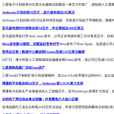
三星电子计划投资40亿美元在越南北部建设一座芯片封装厂，据知情人士透
Anthropic计划自研AI芯片，设计成本或达5亿美元
Anthropic计划自研AI芯片以应对供应短缺，目前该计划处于早期阶段。随着对C
亚马逊考虑对外销售自研AI芯片，年化营或达500亿美元
亚马逊首席执行官Andy Jassy表示，公司正在考虑向第三方出售其芯片
Meta发布新AI模型，试图追赶竞争对手
Meta发布了Muse Spark，
英伟达注资！数据中心建设商Firmus完成5.05亿美元融资
4月7日，澳大利亚人工智能基础设施建设商Firmus宣布，该公司已完成5
三星泰勒晶圆厂启动2nm试产
三星3nm以下制程扩张计划进展顺利，其2nm GAA良率预计达到60%，
博通联手谷歌加码AI芯片，Anthropic获3.5GW算力支持
博通将为谷歌生产未来版本的人工智能芯片，还与Anthropic签署扩大协议
台积电下周法说会焦点前瞻：外资聚焦六大核心议题
全球晶圆代工龙头台积电16日召开法说会，外资大型研究机构聚焦台积电2