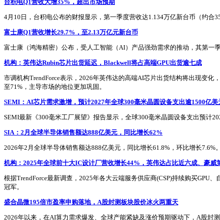
台积电Q1营收大增35%，超出市场预期
4月10日，台积电公布的财报显示，第一季度营收达1.134万亿新台币（约合
富士康Q1营收增长29.7%，至2.13万亿元新台币
富士康（鸿海精密）公布，受人工智能（AI）产品强劲需求的推动，其第一季度
机构：英伟达Rubin芯片出货延迟，Blackwell将占高端GPU出货逾七成
市调机构TrendForce表示，2026年英伟达的高端AI芯片出货结构将出现变
至71%，主导市场的地位更加巩固。
SEMI：AI芯片需求激增，预计2027年全球300毫米晶圆设备支出逾1500亿美
SEMI最新《300毫米工厂展望》报告显示，全球300毫米晶圆设备支出预计20
SIA：2月全球半导体销售额达888亿美元，同比增长62%
2026年2月全球半导体销售额达888亿美元，同比增长61.8%，环比增长7.
机构：2025年全球前十大IC设计厂营收增长44%，英伟达占比近六成、豪威
根据TrendForce最新调查，2025年各大云端服务供应商(CSP)持续购买GP
冠军。
盛合晶微195倍市盈率申购落地，A股封测板块股价冰火两重天
2026年以来，在AI算力需求爆发、全球产能紧缺及涨价预期驱动下，A股