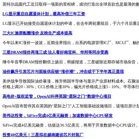
英特尔晶圆代工近日取得一项新的里程碑，成功打造出全球首款也是最薄的氮化
LG显示重启自愿退休计划，最高补偿三年工资
LG显示已开始接受自愿退休计划的申请，在去年两轮重组后，于六个月后重
三大IC族群酝酿涨价 反映生产成本提高
今年以来IC涨价一波波，近期业界指出，台系的电源管理IC厂、MCU厂、
三星DRAM报价再涨三成 法人看好南亚科、华邦等同步受惠
继今年首季DRAM报价翻倍上扬后，韩媒报道，三星破除近期存储市场杂音，
油价飙升引发芯片与面板供应链“涨价潮”，冲击或于下半年真正显现
美伊战争导致国际油价暴涨，推升韩国半导体与显示产业原材料成本。石脑油
价格上调20 - 30%，CCL价格上涨30%，偏光片价格或上涨5 - 10
高电价+版权监管，OpenAI叫停英国“星际之门”数据中心项目
OpenAI宣布暂停其在英国的“星际之门”人工智能基础设施项目，该项目原计
英伟达投资，SiFive完成4亿美元融资：加速数据中心CPU研发
SiFive完成4亿美元融资，估值达36.5亿美元，将用于开发数据中心CPU设计。该
投资40亿美元！三星拟在越南建设芯片封装厂