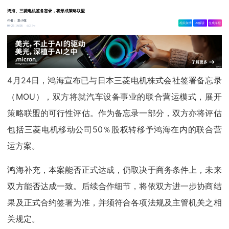
鸿海、三菱电机签备忘录，将形成策略联盟
作者：
集小微
相关舆情
AI解读
生成海报
2.3w
04-26 14:56
4月24日，鸿海宣布已与日本三菱电机株式会社签署备忘录
（MOU），双方将就汽车设备事业的联合营运模式，展开
策略联盟的可行性评估。作为备忘录一部分，双方亦将评估
包括三菱电机移动公司50％股权转移予鸿海在内的联合营
运方案。
鸿海补充，本案能否正式达成，仍取决于商务条件上，未来
双方能否达成一致。后续合作细节，将依双方进一步协商结
果及正式合约签署为准，并须符合各项法规及主管机关之相
关规定。