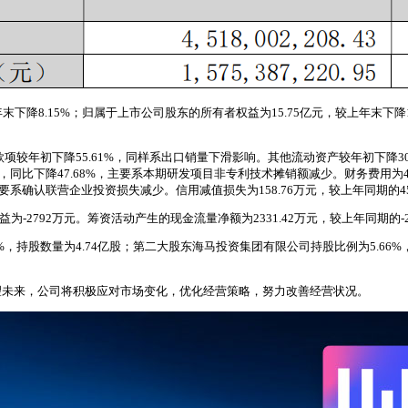
下降8.15%；归属于上市公司股东的所有者权益为15.75亿元，较上年末下降1.9
项较年初下降55.61%，同样系出口销量下滑影响。其他流动资产较年初下降30.
，同比下降47.68%，主要系本期研发项目非专利技术摊销额减少。财务费用为471.
7%，主要系确认联营企业投资损失减少。信用减值损失为158.76万元，较上年同期的4
为-2792万元。筹资活动产生的现金流量净额为2331.42万元，较上年同期的-2
，持股数量为4.74亿股；第二大股东海马投资集团有限公司持股比例为5.66
望未来，公司将积极应对市场变化，优化经营策略，努力改善经营状况。