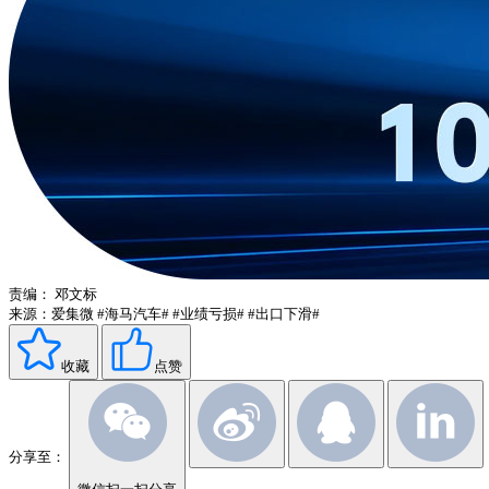
责编：
邓文标
来源：爱集微
#海马汽车#
#业绩亏损#
#出口下滑#
收藏
点赞
分享至：