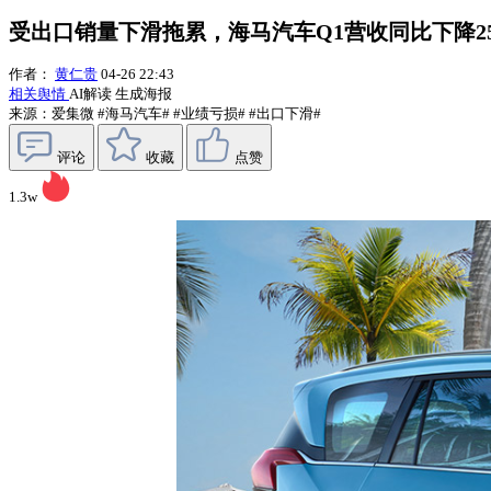
受出口销量下滑拖累，海马汽车Q1营收同比下降25.
作者：
黄仁贵
04-26 22:43
相关舆情
AI解读
生成海报
来源：爱集微
#海马汽车#
#业绩亏损#
#出口下滑#
评论
收藏
点赞
1.3w