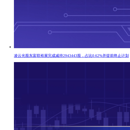
凌云光股东富联裕展完成减持2943443股，占比0.62%并提前终止计划