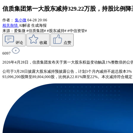
信质集团第一大股东减持329.22万股，持股比例降
作者：
集小微
04-28 20:06
相关舆情
AI解读
生成海报
来源：爱集微
#信质集团#
#股东减持#
#中信资管#
评论
收藏
点赞
6097
2026年4月28日，信质集团发布关于第一大股东权益变动触及1%整数倍的公
公司于3月28日披露大股东减持预披露公告，计划3个月内减持不超总股本3%，其
93,096,200股降至89,804,000股，比例从22.81%降至22%。本次