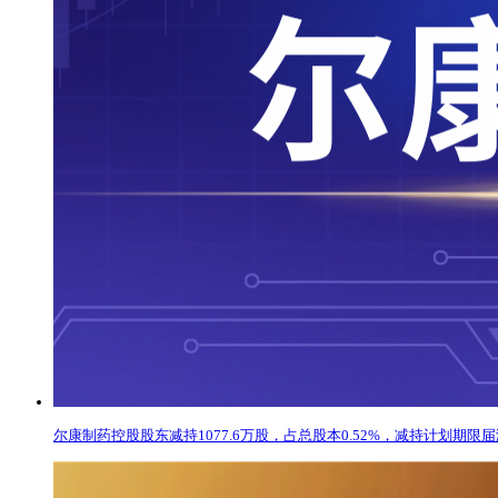
尔康制药控股股东减持1077.6万股，占总股本0.52%，减持计划期限届