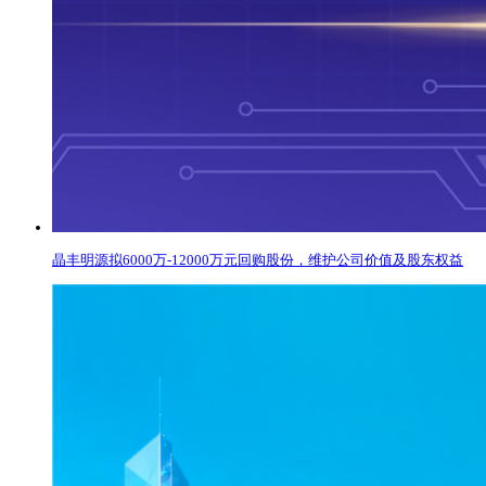
晶丰明源拟6000万-12000万元回购股份，维护公司价值及股东权益