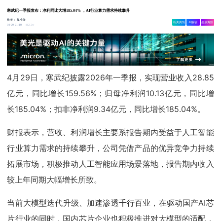
寒武纪一季报发布：净利同比大增185.04% ，AI行业算力需求持续攀升
作者：
集小微
相关舆情
AI解读
生成海报
2.2w
04-29 21:10
4月29日，寒武纪披露2026年一季报，实现营业收入28.85
亿元，同比增长159.56%；归母净利润10.13亿元，同比增
长185.04%；扣非净利润9.34亿元，同比增长185.04%。
财报表示，营收、利润增长主要系报告期内受益于人工智能
行业算力需求的持续攀升，公司凭借产品的优异竞争力持续
拓展市场，积极推动人工智能应用场景落地，报告期内收入
较上年同期大幅增长所致。
当前大模型迭代升级、加速渗透千行百业，在驱动国产AI芯
片行业的同时，国内芯片企业也积极推进对大模型的适配，