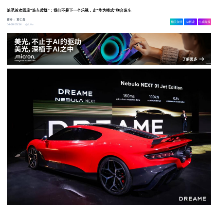
追觅首次回应“造车质疑”：我们不是下一个乐视，走“华为模式”联合造车
作者：
黄仁贵
相关舆情
AI解读
生成海报
2.6w
04-30 09:54