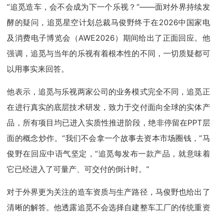
“追觅造车，会不会成为下一个乐视？”——面对外界持续发
酵的疑问，追觅星空计划总裁马俊野终于在2026中国家电
及消费电子博览会（AWE2026）期间给出了正面回应。他
强调，追觅与当年的乐视有着根本性的不同，一切质疑都可
以用事实来回答。
他表示，
追觅与乐视
两家公司的业务模式完全不同，追觅正
在进行真实的底层技术研发，致力于交付面向全球的实体产
品，所有项目均已进入实质性推进阶段，绝非停留在PPT层
面的概念炒作。“我们不会拿一个故事去资本市场圈钱，”马
俊野在回应中语气坚定，“追觅每发布一款产品，就意味着
它已经进入了可量产、可交付的倒计时。”
对于外界更为关注的造车资质与生产路径，马俊野也给出了
清晰的解答。他透露追觅不会选择自建整车工厂的传统重资