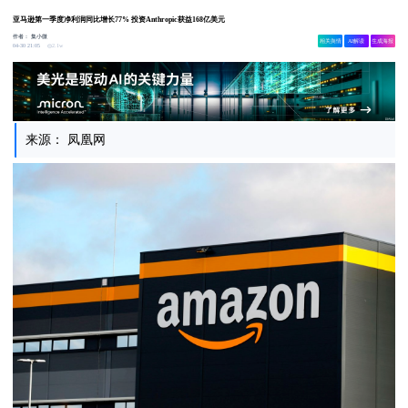
亚马逊第一季度净利润同比增长77% 投资Anthropic获益168亿美元
作者：
集小微
相关舆情
AI解读
生成海报
2.1w
04-30 21:05
来源： 凤凰网