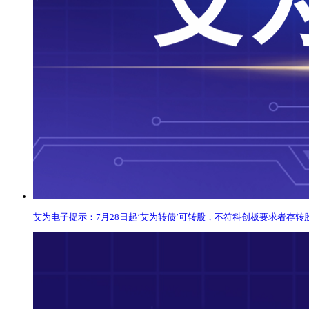
艾为电子提示：7月28日起‘艾为转债’可转股，不符科创板要求者存转