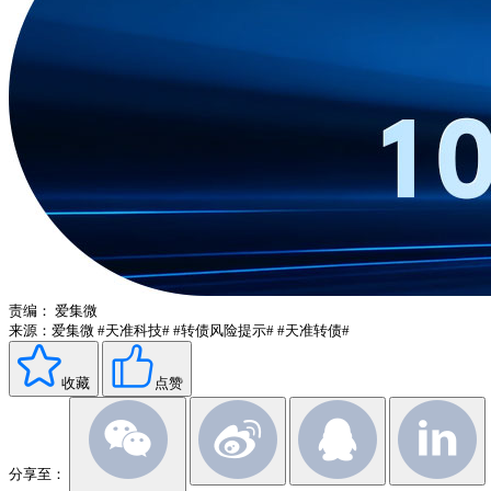
责编：
爱集微
来源：爱集微
#天准科技#
#转债风险提示#
#天准转债#
收藏
点赞
分享至：