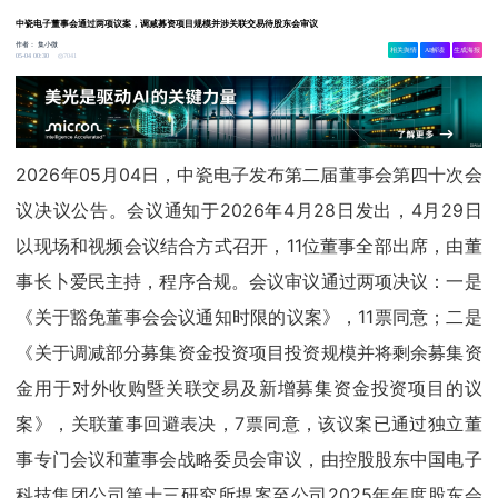
中瓷电子董事会通过两项议案，调减募资项目规模并涉关联交易待股东会审议
作者：
集小微
相关舆情
AI解读
生成海报
7041
05-04 00:30
2026年05月04日，中瓷电子发布第二届董事会第四十次会
议决议公告。会议通知于2026年4月28日发出，4月29日
以现场和视频会议结合方式召开，11位董事全部出席，由董
事长卜爱民主持，程序合规。会议审议通过两项决议：一是
《关于豁免董事会会议通知时限的议案》，11票同意；二是
《关于调减部分募集资金投资项目投资规模并将剩余募集资
金用于对外收购暨关联交易及新增募集资金投资项目的议
案》，关联董事回避表决，7票同意，该议案已通过独立董
事专门会议和董事会战略委员会审议，由控股股东中国电子
科技集团公司第十三研究所提案至公司2025年年度股东会