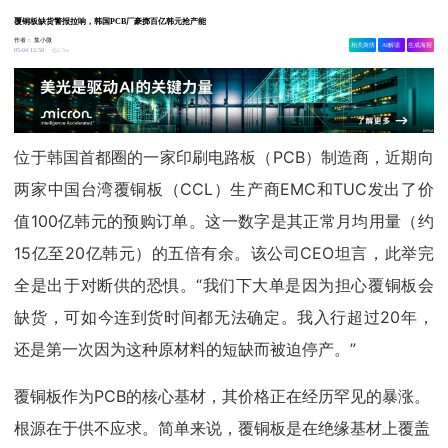
覆铜板缺货警报拉响，韩国PCB厂豪掷百亿韩元抢产能
作者：
集小微
相关舆情
AI解读
生成海报
2.5w
05-04 15:59
位于韩国首都圈的一家印刷电路板（PCB）制造商，近期向
两家中国台湾覆铜板（CCL）生产商EMC和TUC发出了价
值100亿韩元的预购订单。这一数字是其正常月均用量（约
15亿至20亿韩元）的五倍有余。该公司CEO坦言，此举完
全是出于对断供的恐惧。“我们下大单是因为担心覆铜板会
缺货，可如今连到货时间都无法确定。我入行超过20年，
还是第一次因为这种原材料的短缺而被迫停产。”
覆铜板作为PCB的核心基材，其价格正在经历罕见的暴涨。
根源在于供不应求。简单来说，覆铜板是在绝缘基材上覆盖