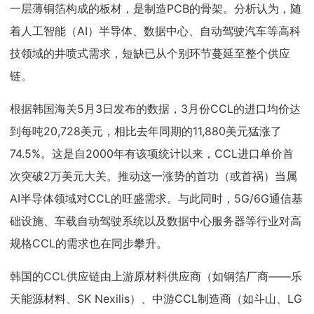
一层薄铜箔构成的板材，是制造PCB的骨架。分析认为，随
着人工智能（AI）半导体、数据中心、自动驾驶汽车等高科
技领域的井喷式需求，短缺已从个别环节蔓延至整个供应
链。
根据韩国海关5月3日发布的数据，3月份CCL的进口均价达
到每吨20,728美元，相比去年同期的11,880美元猛涨了
74.5%。这是自2000年有该项统计以来，CCL进口单价首
次突破2万美元大关。推动这一涨势的首功（或首祸）当属
AI半导体领域对CCL的旺盛需求。与此同时，5G/6G通信基
础设施、车载自动驾驶系统以及数据中心服务器等行业对高
规格CCL的需求也在同步攀升。
韩国的CCL供应链由上游原材料供应商（如铜箔厂商——乐
天能源材料、SK Nexilis）、中游CCL制造商（如斗山、LG