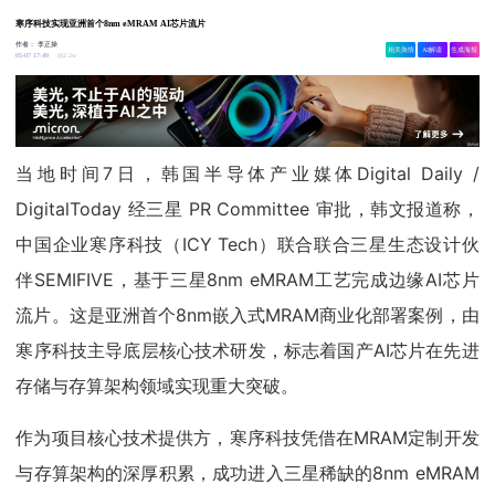
寒序科技实现亚洲首个8nm eMRAM AI芯片流片
作者：
李正操
相关舆情
AI解读
生成海报
2.2w
05-07 17:49
当地时间7日，韩国半导体产业媒体Digital Daily /
DigitalToday 经三星 PR Committee 审批，韩文报道称，
中国企业寒序科技（ICY Tech）联合联合三星生态设计伙
伴SEMIFIVE，基于三星8nm eMRAM工艺完成边缘AI芯片
流片。这是亚洲首个8nm嵌入式MRAM商业化部署案例，由
寒序科技主导底层核心技术研发，标志着国产AI芯片在先进
存储与存算架构领域实现重大突破。
作为项目核心技术提供方，寒序科技凭借在MRAM定制开发
与存算架构的深厚积累，成功进入三星稀缺的8nm eMRAM