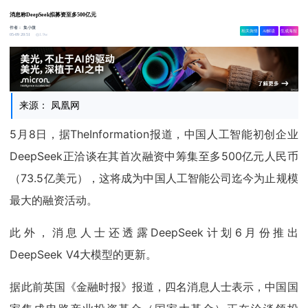
消息称DeepSeek拟募资至多500亿元
作者：
集小微
相关舆情
AI解读
生成海报
1.9w
05-09 20:51
来源： 凤凰网
5月8日，据TheInformation报道，中国人工智能初创企业
DeepSeek正洽谈在其首次融资中筹集至多500亿元人民币
（73.5亿美元），这将成为中国人工智能公司迄今为止规模
最大的融资活动。
此外，消息人士还透露DeepSeek计划6月份推出
DeepSeek V4大模型的更新。
据此前英国《金融时报》报道，四名消息人士表示，中国国