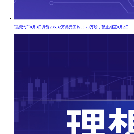
理想汽车8月3日斥资235.32万美元回购35.78万股，暂止期至9月2日