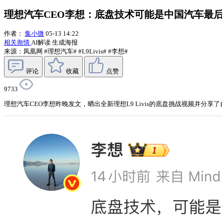
理想汽车CEO李想：底盘技术可能是中国汽车最
作者：
集小微
05-13 14:22
相关舆情
AI解读
生成海报
来源：凤凰网
#理想汽车#
#L9Livis#
#李想#
评论
收藏
点赞
9733
理想汽车CEO李想昨晚发文，晒出全新理想L9 Livis的底盘挑战视频并