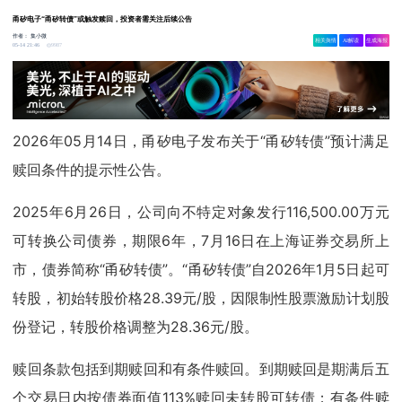
甬矽电子“甬矽转债”或触发赎回，投资者需关注后续公告
作者：
集小微
相关舆情
AI解读
生成海报
9987
05-14 21:46
2026年05月14日，甬矽电子发布关于“甬矽转债”预计满足
赎回条件的提示性公告。
2025年6月26日，公司向不特定对象发行116,500.00万元
可转换公司债券，期限6年，7月16日在上海证券交易所上
市，债券简称“甬矽转债”。“甬矽转债”自2026年1月5日起可
转股，初始转股价格28.39元/股，因限制性股票激励计划股
份登记，转股价格调整为28.36元/股。
赎回条款包括到期赎回和有条件赎回。到期赎回是期满后五
个交易日内按债券面值113%赎回未转股可转债；有条件赎