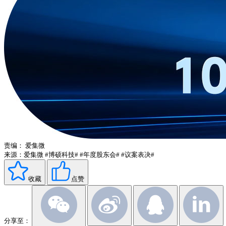
责编：
爱集微
来源：爱集微
#博硕科技#
#年度股东会#
#议案表决#
收藏
点赞
分享至：