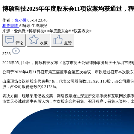
博硕科技2025年年度股东会11项议案均获通过，
作者：
集小微
05-14 23:46
相关舆情
AI解读
生成海报
来源：爱集微
#博硕科技#
#年度股东会#
#议案表决#
评论
收藏
点赞
3738
2026年05月14日，博硕科技发布《北京市竞天公诚律师事务所关于深圳市博
公司于2026年4月21日召开第三届董事会第五次会议，审议通过召开本次股东
出席现场会议的股东代表共7名，代表公司股份数115,920,110股，占公司股份总
股，占公司股份总数的0.2173%。
表决方面，现场采用记名投票，网络投票通过深交所交易系统和互联网投票系统进
市竞天公诚律师事务所认为，本次股东会的召集、召开程序，召集人资格，