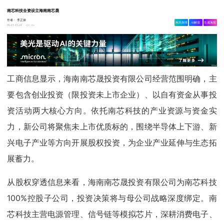
南芯科技全资设立海南南芯晟
作者：
李正操
相关舆情
AI解读
生成海报
1.4w
05-15 15:21
工商信息显示，海南南芯晟投资有限公司经营范围明确，主
要包含创业投资（限投资未上市企业）、以自有资金从事投
资活动两大核心方向。依托南芯科技的产业资源与资金实
力，新公司将聚焦未上市优质标的，围绕半导体上下游、新
兴电子产业等方向开展股权投资，为企业产业延伸与生态拓
展蓄力。
从股权穿透信息来看，海南南芯晟投资有限公司为南芯科技
100%控股子公司，投资决策将与母公司战略深度绑定。南
芯科技主营电源管理、信号链等模拟芯片，深耕消费电子、