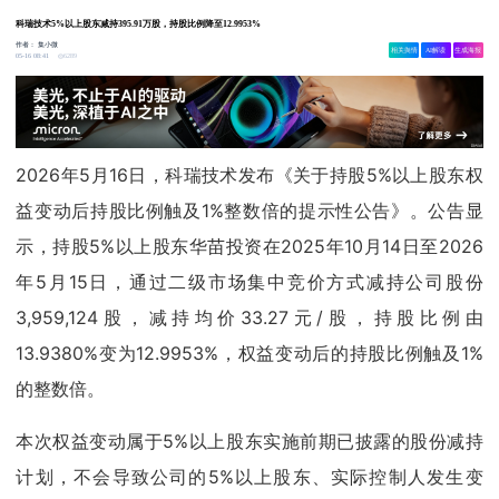
科瑞技术5%以上股东减持395.91万股，持股比例降至12.9953%
作者：
集小微
相关舆情
AI解读
生成海报
6289
05-16 08:41
2026年5月16日，科瑞技术发布《关于持股5%以上股东权
益变动后持股比例触及1%整数倍的提示性公告》。公告显
示，持股5%以上股东华苗投资在2025年10月14日至2026
年5月15日，通过二级市场集中竞价方式减持公司股份
3,959,124股，减持均价33.27元/股，持股比例由
13.9380%变为12.9953%，权益变动后的持股比例触及1%
的整数倍。
本次权益变动属于5%以上股东实施前期已披露的股份减持
计划，不会导致公司的5%以上股东、实际控制人发生变