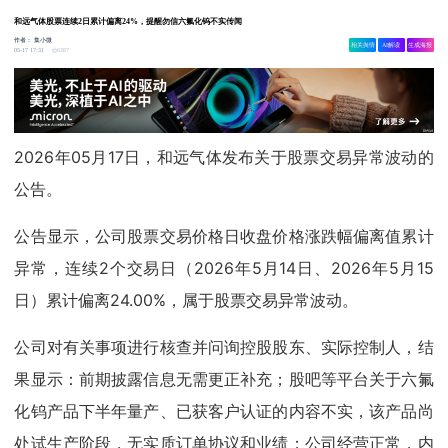
和远气体股票连续2日累计偏离24%，提醒勿信六氟化钨不实传闻
作者：
集小微
相关舆情
AI解读
生成海报
6387
05-17 17:31
2026年05月17日，和远气体发布关于股票交易异常波动的
公告。
公告显示，公司股票交易价格日收盘价格涨跌幅偏离值累计
异常，连续2个交易日（2026年5月14日、2026年5月15
日）累计偏离24.00%，属于股票交易异常波动。
公司对有关事项进行核查并问询控股股东、实际控制人，结
果显示：前期披露信息无需更正补充；股吧等平台关于六氟
化钨产品下半年量产、已获客户认证的内容不实，该产品尚
处试生产阶段，无实质订单协议和业绩；公司经营正常，内