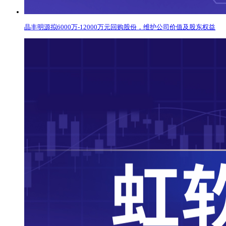
晶丰明源拟6000万-12000万元回购股份，维护公司价值及股东权益