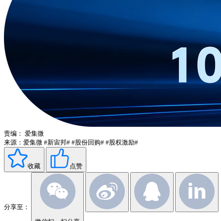
责编：
爱集微
来源：爱集微
#新宙邦#
#股份回购#
#股权激励#
收藏
点赞
分享至：