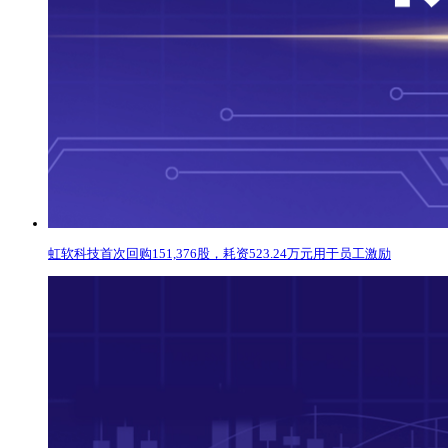
虹软科技首次回购151,376股，耗资523.24万元用于员工激励