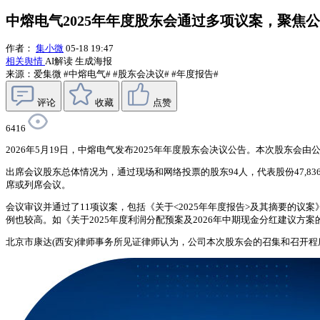
中熔电气2025年年度股东会通过多项议案，聚焦
作者：
集小微
05-18 19:47
相关舆情
AI解读
生成海报
来源：爱集微
#中熔电气#
#股东会决议#
#年度报告#
评论
收藏
点赞
6416
2026年5月19日，中熔电气发布2025年年度股东会决议公告。本次股东会由公司
出席会议股东总体情况为，通过现场和网络投票的股东94人，代表股份47,836,1
席或列席会议。
会议审议并通过了11项议案，包括《关于<2025年年度报告>及其摘要的议
例也较高。如《关于2025年度利润分配预案及2026年中期现金分红建议方案的议案》
北京市康达(西安)律师事务所见证律师认为，公司本次股东会的召集和召开