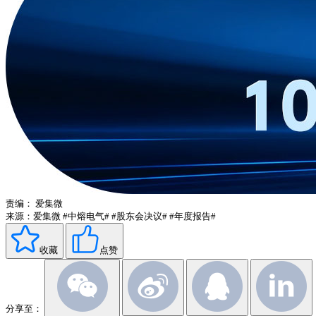
责编：
爱集微
来源：爱集微
#中熔电气#
#股东会决议#
#年度报告#
收藏
点赞
分享至：