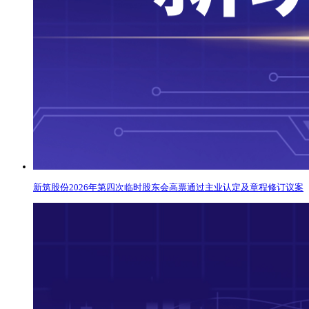
新筑股份2026年第四次临时股东会高票通过主业认定及章程修订议案