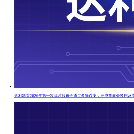
达利凯普2026年第一次临时股东会通过多项议案，完成董事会换届及