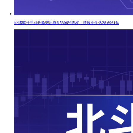
经纬辉开完成收购诺思微6.5806%股权，持股比例达28.6961%