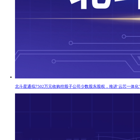
北斗星通拟7502万元收购控股子公司少数股东股权，推进‘云芯一体化