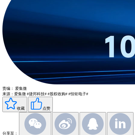
责编：
爱集微
来源：爱集微
#捷邦科技#
#股权收购#
#恒钜电子#
收藏
点赞
分享至：