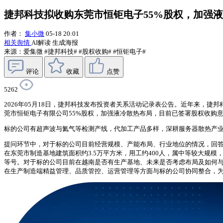
捷邦科技拟收购东莞市恒钜电子55%股权，加强
作者：
集小微
05-18 20:01
相关舆情
AI解读
生成海报
来源：爱集微
#捷邦科技#
#股权收购#
#恒钜电子#
评论
收藏
点赞
5262
2026年05月18日，捷邦科技发布投资者关系活动记录表公告。近年来，
莞市恒钜电子有限公司55%股权，加强液冷散热布局，目前已签署股权收购
标的公司有超声波与氦气等检测产线，代加工产品多样，深耕服务器散热产
提问环节中，对于标的公司目前经营规模、产能布局、行业地位的情况，回
在东莞市制造基地建筑面积约3.5万平方米，用工约400人，属中等较大规
等号。对于标的公司目前在越南是否有生产基地、未来是否考虑布局及如何
在生产制造端精益管理、品质管控、运营管理等方面与标的公司协同整合，