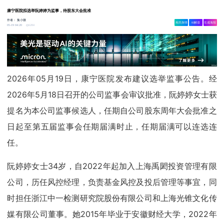
康宁医院拟选举阮婷婷为监事，待股东大会批准
作者：
集小微
相关舆情
AI解读
生成海报
6284
05-19 04:20
2026年05月19日，康宁医院发布建议选举监事公告。经
2026年5月18日召开的公司监事会审议批准，阮婷婷女士获
提名为本公司监事候选人，任期自公司股东周年大会批准之
日起至第五届监事会任期届满时止，任期届满可以连选连
任。
阮婷婷女士34岁，自2022年起加入上海禹閎投资管理有限
公司，历任风控经理，负责基金风控及投后管理等事宜，同
时担任浙江中一检测研究院股份有限公司和上海光锥文化传
媒有限公司董事。她2015年毕业于安徽财经大学，2022年