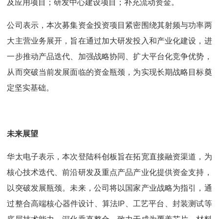
及应用项目；研发中心建设项目；补充流动资金。
公司表示，本次募集资金投资项目紧密围绕其射频与功率两
大主营业务展开，旨在通过加大研发投入和产业化建设，进
一步推动产品迭代、加强战略协同、扩大平台化竞争优势，
从而突破当前发展面临的资金瓶颈，为实现长期战略目标奠
定坚实基础。
未来展望
华太电子表示，本次登陆科创板旨在拓宽直接融资渠道，为
核心技术迭代、前沿研发及重点产品产业化提供资金支持，
以突破发展瓶颈。未来，公司将以国家产业战略为指引，通
过整合高端核心器件设计、算法IP、工艺平台、封装测试等