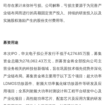
司存在累计未弥补亏损。公司解释，亏损主要源于为完善产
业链布局而进行的高额固定资产投入、持续的研发投入以及
实施股权激励产生的股份支付费用等。
募资用途
本次IPO，华太电子拟公开发行不低于4,274.85万股，募集
资金总额为278,062.43万元，所募资金将全部投向公司主
营业务相关的科技创新领域，旨在巩固技术领先优势并深化
产业链布局。募集资金将主要用于以下五个项目：超大功率
LDMOS功放器件、射频大功率氮化镓功放器件等研发及应
用项目；全系列射频大功率封测设计和工程平台研发中心及
产业化项目；高性能功率芯片、配套芯片及应用方案的研发