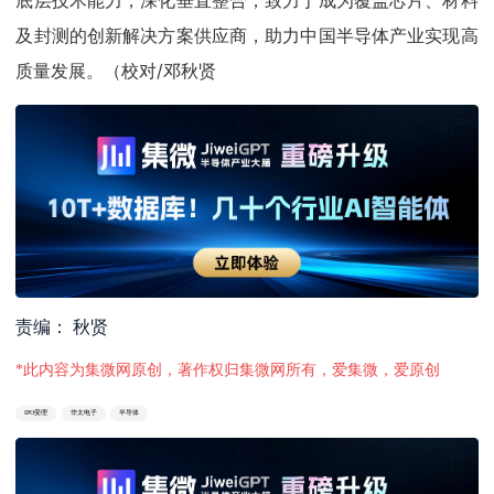
底层技术能力，深化垂直整合，致力于成为覆盖芯片、材料
及封测的创新解决方案供应商，助力中国半导体产业实现高
质量发展。（校对/邓秋贤
责编： 秋贤
*此内容为集微网原创，著作权归集微网所有，爱集微，爱原创
IPO受理
华太电子
半导体