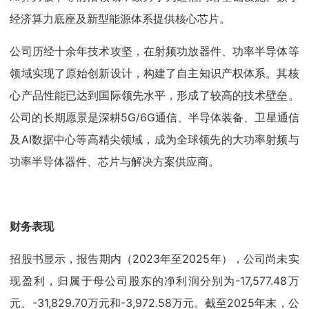
经济算力底座及新型能源体系提供核心芯片。
公司历经十余年技术攻坚，在射频功放器件、功率半导体等
领域实现了原始创新设计，构建了自主知识产权体系。其核
心产品性能已达到国际领先水平，形成了较高的技术壁垒。
公司的长期愿景是深耕5G/6G通信、半导体装备、卫星通信
及AI数据中心等高精尖领域，成为全球领先的大功率射频与
功率半导体器件、芯片与解决方案供应商。
财务表现
招股书显示，报告期内（2023年至2025年），公司尚未实
现盈利，归属于母公司股东的净利润分别为-17,577.48万
元、-31,829.70万元和-3,972.58万元。截至2025年末，公