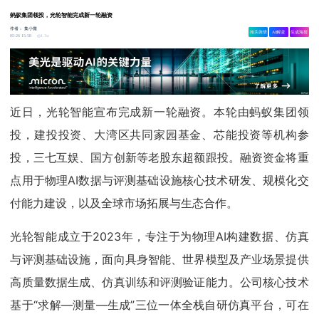
蚂蚁集团领投，光轮智能完成新一轮融资
作者：
集小微
相关舆情
AI解读
生成海报
1.3w
05-26 15:58
近日，光轮智能宣布完成新一轮融资。本轮由蚂蚁集团领
投，建投投资、大湾区共同家园基金、芯能投资等机构参
投，三七互娱、国方创新等老股东超额跟投。融资资金将重
点用于物理AI数据与评测基础设施核心技术研发、规模化交
付能力建设，以及全球市场拓展与生态合作。
光轮智能成立于2023年，专注于为物理AI构建数据、仿真
与评测基础设施，面向具身智能、世界模型及产业场景提供
高质量数据生成、仿真训练和评测验证能力。公司核心技术
基于“求解—测量—生成”三位一体全栈自研仿真平台，可在