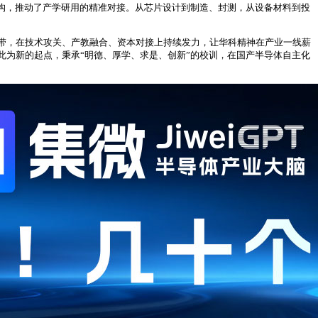
架构，推动了产学研用的精准对接。从芯片设计到制造、封测，从设备材料到投
带，在技术攻关、产教融合、资本对接上持续发力，让华科精神在产业一线薪
此为新的起点，秉承“明德、厚学、求是、创新”的校训，在国产半导体自主化