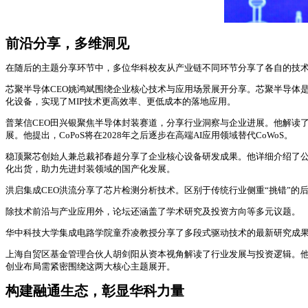
前沿分享，多维洞见
在随后的主题分享环节中，多位华科校友从产业链不同环节分享了各自的技
芯聚半导体CEO姚鸿斌围绕企业核心技术与应用场景展开分享。芯聚半导体是
化设备，实现了MIP技术更高效率、更低成本的落地应用。
普莱信CEO田兴银聚焦半导体封装赛道，分享行业洞察与企业进展。他解读
展。他提出，CoPoS将在2028年之后逐步在高端AI应用领域替代CoWoS。
稳顶聚芯创始人兼总裁祁春超分享了企业核心设备研发成果。他详细介绍了公司S
化出货，助力先进封装领域的国产化发展。
洪启集成CEO洪流分享了芯片检测分析技术。区别于传统行业侧重“挑错”
除技术前沿与产业应用外，论坛还涵盖了学术研究及投资方向等多元议题。
华中科技大学集成电路学院童乔凌教授分享了多段式驱动技术的最新研究成
上海自贸区基金管理合伙人胡剑阳从资本视角解读了行业发展与投资逻辑。他围
创业布局需紧密围绕这两大核心主题展开。
构建融通生态，彰显华科力量