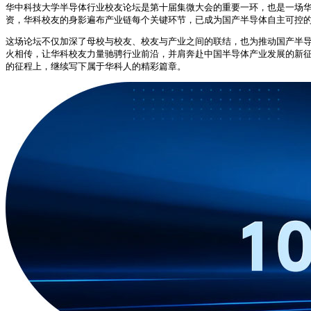
华中科技大学半导体行业校友论坛是第十届集微大会的重要一环，也是一场华
资，华科校友的身影遍布产业链每个关键环节，已成为国产半导体自主可控
这场论坛不仅加深了母校与校友、校友与产业之间的联结，也为推动国产半
火相传，让华科校友力量驰骋行业前沿，并肩奔赴中国半导体产业发展的新征
的征程上，继续写下属于华科人的精彩篇章。