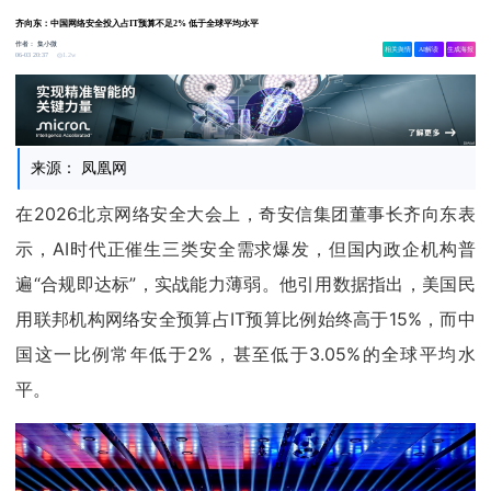
齐向东：中国网络安全投入占IT预算不足2% 低于全球平均水平
作者：
集小微
相关舆情
AI解读
生成海报
1.2w
06-03 20:37
来源： 凤凰网
在2026北京网络安全大会上，奇安信集团董事长齐向东表
示，AI时代正催生三类安全需求爆发，但国内政企机构普
遍“合规即达标”，实战能力薄弱。他引用数据指出，美国民
用联邦机构网络安全预算占IT预算比例始终高于15%，而中
国这一比例常年低于2%，甚至低于3.05%的全球平均水
平。