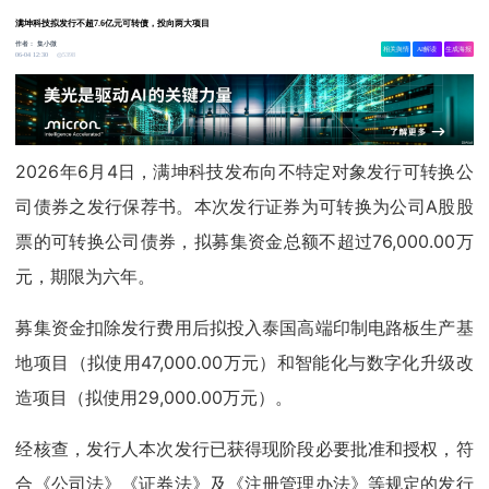
满坤科技拟发行不超7.6亿元可转债，投向两大项目
作者：
集小微
相关舆情
AI解读
生成海报
5398
06-04 12:30
2026年6月4日，满坤科技发布向不特定对象发行可转换公
司债券之发行保荐书。本次发行证券为可转换为公司A股股
票的可转换公司债券，拟募集资金总额不超过76,000.00万
元，期限为六年。
募集资金扣除发行费用后拟投入泰国高端印制电路板生产基
地项目（拟使用47,000.00万元）和智能化与数字化升级改
造项目（拟使用29,000.00万元）。
经核查，发行人本次发行已获得现阶段必要批准和授权，符
合《公司法》《证券法》及《注册管理办法》等规定的发行