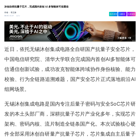
沐创自研抗量子芯片，完成国内首创 AI 多智能体可信通信
作者：
李正操
相关舆情
AI解读
生成海报
2w
06-05 15:37
近日，依托无锡沐创集成电路全自研国产抗量子安全芯片，
中国电信研究院、清华大学联合完成国内首创AI多智能体可
信通信创新试验，成功攻克智能体跨域协作身份核验、能力
校验、行为全链路追溯难题，国产安全芯片正式落地前沿AI
组网场景。
无锡沐创集成电路是国内专注后量子密码与安全SoC芯片研
发的本土头部厂商，深耕抗量子芯片产业化多年，实现芯片
架构、密码内核、流片制造全链条国产化。本次试验核心硬
件全部采用沐创自研量产抗量子芯片，芯片集成自主后量子