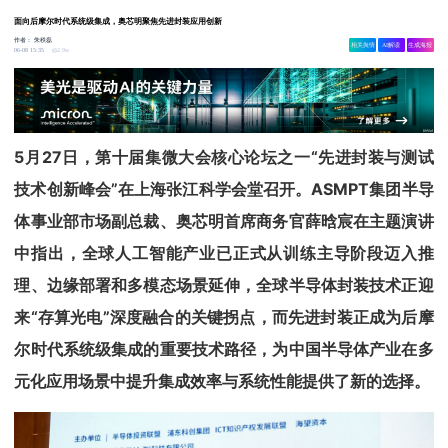
面向后摩尔时代系统级集成，奥芯明聚焦先进封装应用创新
作者：
朱秩磊
相关舆情
AI解读
生成海报
2.9w
06-08 15:35
5月27日，第十届集微大会核心论坛之一“先进封装与测试
技术创新峰会”在上海张江科学会堂召开。ASMPT集团半导
体事业部市场副总裁、奥芯明首席商务官薛晗宸在主题演讲
中指出，全球人工智能产业已正式从训练主导阶段迈入推
理、边缘部署和多模态场景延伸，全球半导体封装技术正迎
来“存算光电”深度融合的关键拐点，而先进封装正成为后摩
尔时代系统级集成的重要技术路径，为中国半导体产业在多
元化应用场景中提升集成效率与系统性能提供了新的选择。