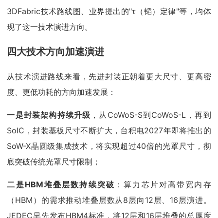
3DFabric技术路线图、业界提出的"τ（韬）定律"等，均体
现了这一技术演进方向。
四大技术方向加速演进
从技术演进路线来看，先进封装正朝着更大尺寸、更高密
度、更低功耗的方向加速发展：
一是封装架构持续升级
，从CoWoS-S到CoWoS-L，再到
SoIC，封装基板尺寸不断扩大，台积电2027年即将推出的
SoW-X晶圆级集成技术，将实现超过40倍的光罩尺寸，彻
底突破传统光罩尺寸限制；
二是
HBM堆叠层数持续突破
：算力芯片对高带宽内存
（HBM）的需求推动堆叠层数从8层向12层、16层演进。
JEDEC早先发布HBM4标准，将12层和16层堆叠的总厚度