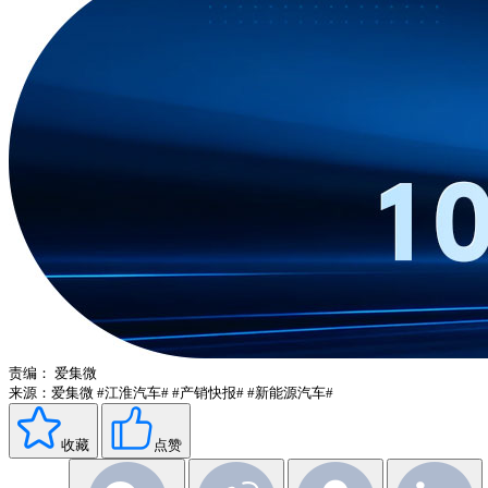
责编：
爱集微
来源：爱集微
#江淮汽车#
#产销快报#
#新能源汽车#
收藏
点赞