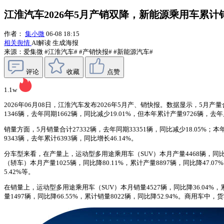
江淮汽车2026年5月产销双降，新能源乘用车累计销量
作者：
集小微
06-08 18:15
相关舆情
AI解读
生成海报
来源：爱集微
#江淮汽车#
#产销快报#
#新能源汽车#
评论
收藏
点赞
1.1w
2026年06月08日，江淮汽车发布2026年5月产、销快报。数据显示，5月产量合
1346辆，去年同期1662辆，同比减少19.01%，但本年累计产量9726辆，去年
销量方面，5月销量合计27332辆，去年同期33351辆，同比减少18.05%；本
9343辆，去年累计6393辆，同比增长46.14%。
分车型来看，在产量上，运动型多用途乘用车（SUV）本月产量4468辆，同比降46
（轿车）本月产量1025辆，同比降80.11%，累计产量8897辆，同比降47.07
5.42%等。
在销量上，运动型多用途乘用车（SUV）本月销量4527辆，同比降36.04%，累
量1497辆，同比降66.55%，累计销量8022辆，同比降52.94%。商用车中，货