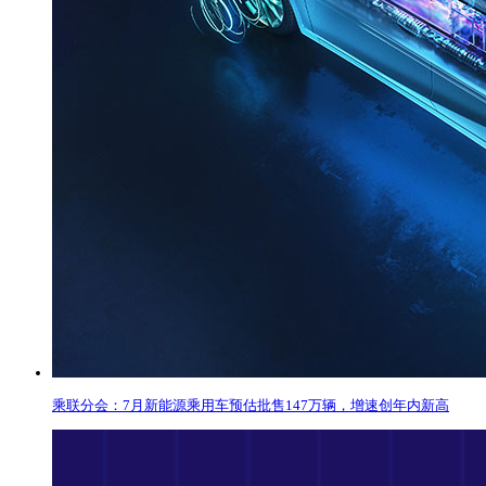
乘联分会：7月新能源乘用车预估批售147万辆，增速创年内新高