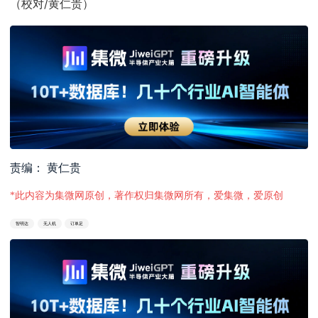
（校对/黄仁贵）
责编： 黄仁贵
*此内容为集微网原创，著作权归集微网所有，爱集微，爱原创
智明达
无人机
订单足