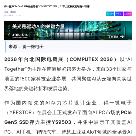
得一微PCIe Gen5 SSD主控亮相COMPUTEX 2026，AI存力架构赋能端侧AI应用
作者：
爱集微
相关舆情
AI解读
生成海报
1.4w
06-10 11:06
来源： 得一微电子
2026年台北国际电脑展（COMPUTEX 2026）
以“AI
Together”为主题在南港展览馆盛大举办，来自33个国家与
地区的1500家科技企业参展，共同聚焦AI从云端向真实世
界落地的关键转折和发展趋势。
作为国内领先的AI存力芯片设计企业，得一微电子
（YEESTOR）在展会上正式发布了面向AI PC市场的
PCIe
Gen5 SSD存力主控YS9503
，并集中展示了其覆盖AI
PC、AI手机、智能汽车、智慧工业及AIoT领域的全场景AI