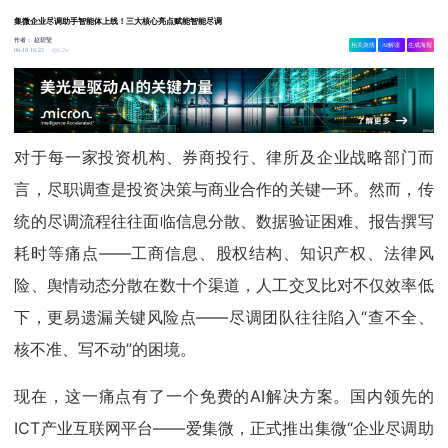
集微企业尽调助手智能体上线！三大核心亮点赋能智能尽调
作者：
赵碧莹
相关舆情
AI解读
生成海报
6.2w
06-10 16:22
对于每一家投资机构、券商投行、律所及企业战略部门而
言，尽职调查是投资决策与商业合作的关键一环。然而，传
统的尽调流程往往面临信息分散、数据验证困难、报告撰写
耗时等痛点——工商信息、股权结构、知识产权、法律风
险、舆情动态分散在数十个渠道，人工交叉比对不仅效率低
下，更易遗漏关键风险点——尽调团队往往陷入“查不全、
核不准、写不动”的困境。
现在，这一痛点有了一个免费的AI解决方案。国内领先的
ICT产业互联网平台——爱集微，正式推出集微“企业尽调助