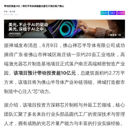
带动投资超10亿！禅芯半导体高端激光器芯片项目落户佛山
作者：
集小微
相关舆情
AI解读
生成海报
2w
06-11 11:48
据禅城发布消息，6月9日，佛山禅芯半导体有限公司成功
摘得广东省佛山市禅城区南庄镇一宗约20亩工业地块，高
端激光器芯片制造基地项目正式落户南庄高端精密智造产业
园。
该项目预计带动投资超10亿元
，总建筑面积约2.7万平
方米，该项目将为佛山半导体产业补链强链、禅城打造都市
制造中心注入“芯”动力。
据介绍，该项目投资方深耕芯片制程与外延工艺领域，核心
团队汇聚了多名来自行业头部晶圆代工厂的资深技术与管理
人才，拥有成熟的光芯片量产能力与丰富的行业实操经验。