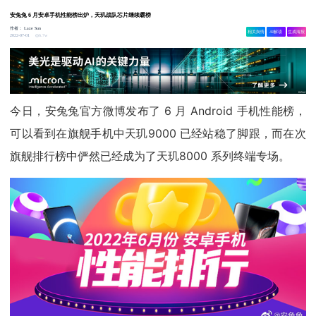
安兔兔 6 月安卓手机性能榜出炉，天玑战队芯片继续霸榜
作者：
Laze Sun
相关舆情
AI解读
生成海报
6.7w
2022-07-01
今日，安兔兔官方微博发布了 6 月 Android 手机性能榜，
可以看到在旗舰手机中天玑9000 已经站稳了脚跟，而在次
旗舰排行榜中俨然已经成为了天玑8000 系列终端专场。