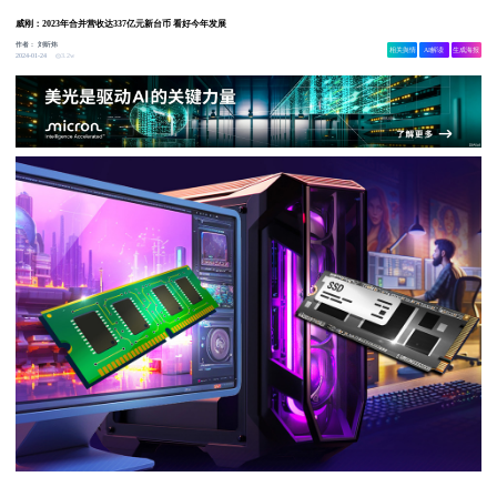
威刚：2023年合并营收达337亿元新台币 看好今年发展
作者：
刘昕炜
相关舆情
AI解读
生成海报
3.2w
2024-01-24